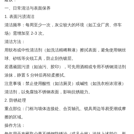
一、日常清洁与表面保养
1. 表面污渍清洁
清洁频率：每周至少一次，灰尘较大的环境（如工业厂房、停车
场）需增加至 2-3 次。
清洁方法：
用软布或中性清洁剂（如洗洁精稀释液）擦拭表面，避免使用钢丝
球、砂纸等尖锐工具，防止刮伤镀层。
若遇顽固污渍（如油污、胶印），可先用酒精或专用不锈钢清洁剂
涂抹，静置 5 分钟后再轻柔擦拭。
注意事项：禁止使用酸性（如洁厕灵）或碱性（如洗衣粉浓溶液）
清洁剂，以免腐蚀不锈钢表面，影响抗锈能力。
2. 防锈处理
重点部位：门框与墙体连接处、合页轴孔、锁具周边等易受潮或摩
擦的区域。
操作方法：
每年用干布蘸取少量不锈钢防锈油（或凡士林）涂抹上述部位，形