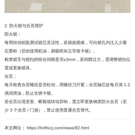
2. 防火锁与合页维护
防火锁：
每周转动钥匙测试锁芯灵活性，若插拔困难，可向锁孔内注入少量
石墨粉（切勿使用机油，易吸附灰尘导致卡顿）。
检查锁舌与锁扣的咬合间隙是否≤3mm，若间隙过大，需调整锁扣位
置或更换锁具。
合页：
每月检查合页螺丝是否松动，用螺丝刀拧紧；合页轴芯处每月滴 1-2
滴润滑油，防止生锈卡顿。
若合页出现变形、断裂或转动异响，需立即更换钢质防火合页（至
少 3 个合页 / 门扇），禁止使用普通合页替代。
本文网址： https://hnfhccj.com/news/82.html