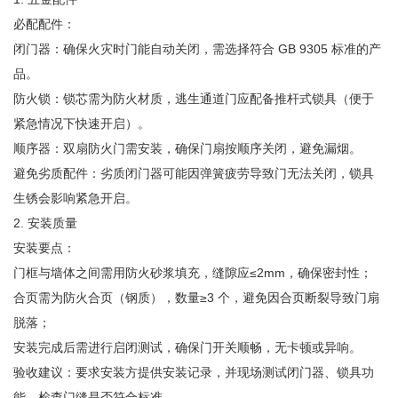
必配配件：
闭门器：确保火灾时门能自动关闭，需选择符合 GB 9305 标准的产
品。
防火锁：锁芯需为防火材质，逃生通道门应配备推杆式锁具（便于
紧急情况下快速开启）。
顺序器：双扇防火门需安装，确保门扇按顺序关闭，避免漏烟。
避免劣质配件：劣质闭门器可能因弹簧疲劳导致门无法关闭，锁具
生锈会影响紧急开启。
2. 安装质量
安装要点：
门框与墙体之间需用防火砂浆填充，缝隙应≤2mm，确保密封性；
合页需为防火合页（钢质），数量≥3 个，避免因合页断裂导致门扇
脱落；
安装完成后需进行启闭测试，确保门开关顺畅，无卡顿或异响。
验收建议：要求安装方提供安装记录，并现场测试闭门器、锁具功
能，检查门缝是否符合标准。