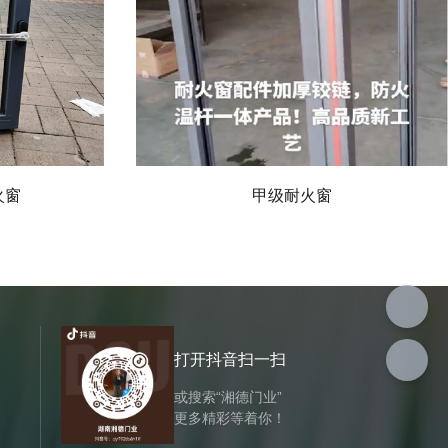
火窗
甲级耐火窗
打开抖音扫一扫
或搜索“湘德门业”
更多精彩等着你！