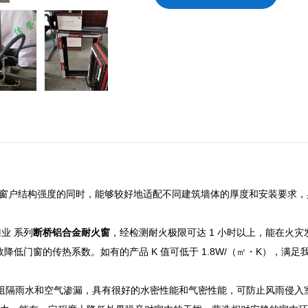
，在保证窗户结构强度的同时，能够较好地适配不同建筑墙体的厚度和安装要求
业 系列
断桥铝合金耐火窗
，经检测耐火极限可达 1 小时以上，能在火
有效降低门窗的传热系数。如有的产品 K 值可低于 1.8W/（㎡・K）
有效阻隔雨水和空气渗漏，具有很好的水密性能和气密性能，可防止风雨侵