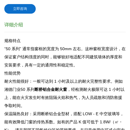
立即咨询
详细介绍
规格特点
“50 系列” 通常指窗框的宽度为 50mm 左右。这种窗框宽度设计，在
保证窗户结构强度的同时，能够较好地适配不同建筑墙体的厚度和
安装要求，具有一定的通用性和稳定性。
性能优势
耐火性能很好：一般可达到 1 小时及以上的耐火完整性要求。例如
湘德门业50 系列
断桥铝合金耐火窗
，经检测耐火极限可达 1 小时以
上，能在火灾发生时有效阻隔火焰和热气，为人员疏散和消防救援
争取时间。
保温隔热良好：采用断桥铝合金型材，搭配 LOW - E 中空玻璃等，
能有效降低门窗的传热系数。如有的产品 K 值可低于 1.8W/（㎡・
K），满足我国不同气候分区的节能要求，在日常使用中可减少室内