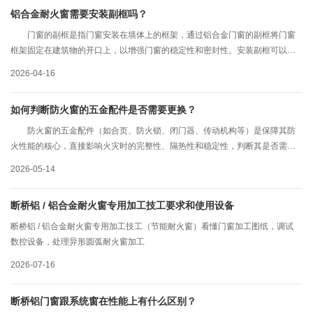
铝合金耐火窗需要安装副框吗？
门窗的副框是指门窗安装在墙体上的框架，通过铝合金门窗的副框将门窗
框架固定在建筑物的开口上，以增强门窗的稳定性和密封性。安装副框可以有
效防止门窗在风雨天气中摇晃和漏风，提高门窗的使用寿命和保护建筑物的安
2026-04-16
全性。
如何判断防火窗的五金配件是否需要更换？
防火窗的五金配件（如合页、防火锁、闭门器、传动机构等）是保障其防
火性能的核心，直接影响火灾时的完整性、隔热性和稳定性，判断其是否需要
更换，需围绕物理损坏、功能失效、资质不符、老化超期四大核心维度，结合
2026-05-14
具体配件特性和检测标准综合判断，长沙铝合金防火窗厂家工作人员讲解具体
如下：
断桥铝 / 铝合金耐火窗专用加工技工要求和使用设备
断桥铝 / 铝合金耐火窗专用加工技工（节能耐火窗）看懂门窗加工图纸，调试
数控设备，处理异形圆弧耐火窗加工
2026-07-16
断桥铝门窗跟系统窗在性能上有什么区别？