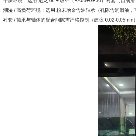
干燥环境：选用 尼龙 66 + 玻纤（PA66+GF30）衬套（自润滑性
潮湿 / 高负荷环境：选用 粉末冶金含油轴承（孔隙含润滑油
衬套 / 轴承与轴体的配合间隙需严格控制（建议 0.02-0.0