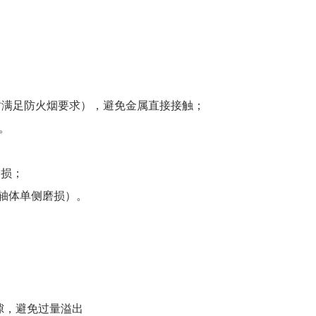
同时满足防火烟要求），避免金属直接接触；
。
磨损；
致轴体单侧磨损）。
套间隙，避免过量溢出