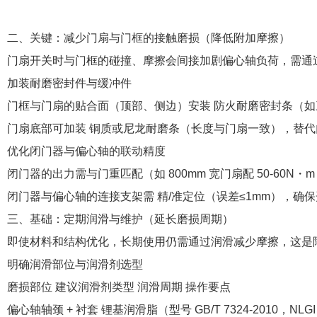
二、关键：减少门扇与门框的接触磨损（降低附加摩擦）
门扇开关时与门框的碰撞、摩擦会间接加剧偏心轴负荷，需通
加装耐磨密封件与缓冲件
门框与门扇的贴合面（顶部、侧边）安装 防火耐磨密封条（如三
门扇底部可加装 铜质或尼龙耐磨条（长度与门扇一致），替
优化闭门器与偏心轴的联动精度
闭门器的出力需与门重匹配（如 800mm 宽门扇配 50-6
闭门器与偏心轴的连接支架需 精/准定位（误差≤1mm），确
三、基础：定期润滑与维护（延长磨损周期）
即使材料和结构优化，长期使用仍需通过润滑减少摩擦，这是
明确润滑部位与润滑剂选型
磨损部位 建议润滑剂类型 润滑周期 操作要点
偏心轴轴颈 + 衬套 锂基润滑脂（型号 GB/T 7324-2010，