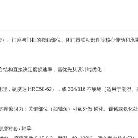
轴套）、门扇与门框的接触部位、闭门器联动部件等核心传动和承
合结构直接决定磨损速率，需优先从设计端优化：
淬火处理，硬度达 HRC58-62），或 304/316 不锈钢（适
件的摩擦阻力；关键部位（如轴颈）可额外做 磷化、镀铬或氮化处理，
磨衬套 / 轴承：