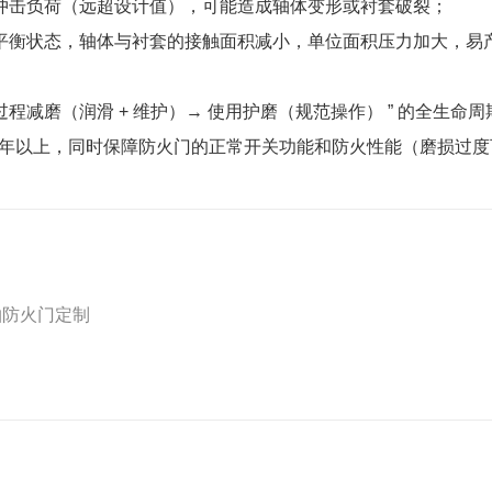
受冲击负荷（远超设计值），可能造成轴体变形或衬套破裂；
不平衡状态，轴体与衬套的接触面积减小，单位面积压力加大，易产
 过程减磨（润滑 + 维护）→ 使用护磨（规范操作） ” 的全
至 5 年以上，同时保障防火门的正常开关功能和防火性能（磨损
轴防火门定制