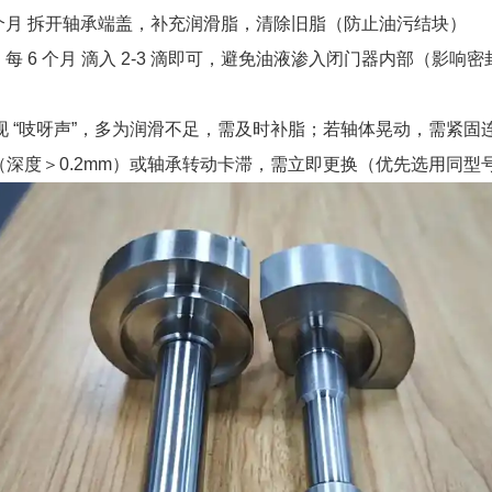
12 个月 拆开轴承端盖，补充润滑脂，清除旧脂（防止油污结块）
 每 6 个月 滴入 2-3 滴即可，避免油液渗入闭门器内部（影响密
出现 “吱呀声”，多为润滑不足，需及时补脂；若轴体晃动，需紧
（深度＞0.2mm）或轴承转动卡滞，需立即更换（优先选用同