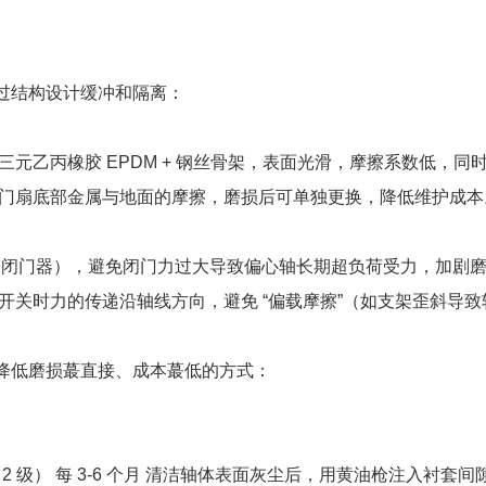
过结构设计缓冲和隔离：
元乙丙橡胶 EPDM + 钢丝骨架，表面光滑，摩擦系数低，
代门扇底部金属与地面的摩擦，磨损后可单独更换，降低维护成本
0N・m 闭门器），避免闭门力过大导致偏心轴长期超负荷受力，加剧
保开关时力的传递沿轴线方向，避免 “偏载摩擦”（如支架歪斜导
降低磨损蕞直接、成本蕞低的方式：
NLGI 2 级） 每 3-6 个月 清洁轴体表面灰尘后，用黄油枪注入衬