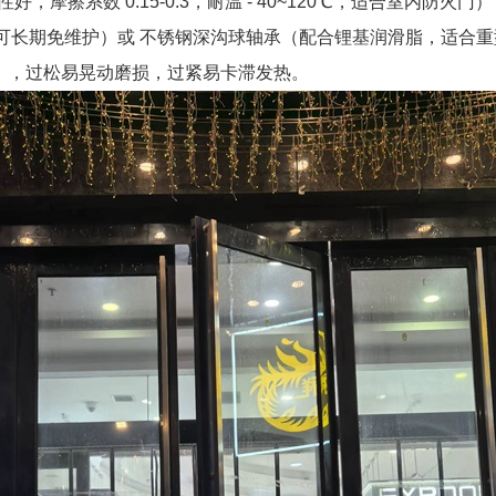
好，摩擦系数 0.15-0.3，耐温 - 40~120℃，适合室内防火门
，可长期免维护）或 不锈钢深沟球轴承（配合锂基润滑脂，适合
5mm），过松易晃动磨损，过紧易卡滞发热。