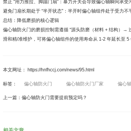
禁止 “用力推拉、脚踹门扇”：暴力开关会导致偏心轴瞬间承
避免门扇长期处于 “半开状态”：半开时偏心轴组件处于受力
总结：降低磨损的核心逻辑
偏心轴防火门的磨损控制需遵循 “源头防磨（材料 + 结构）→
滑和精/准维护，可将偏心轴组件的使用寿命从 1-2 年延长
本文网址： https://hnfhccj.com/news/95.html
标签：
偏心轴防火门
偏心轴防火门厂家
偏心
上一篇：
偏心轴防火门需要提前预定吗？
相关文章