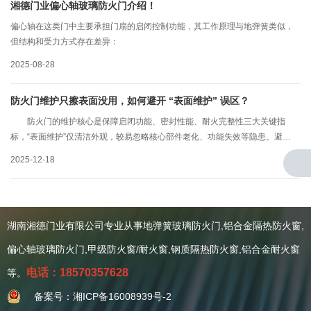
湘德门业偏心轴玻璃防火门介绍！
偏心轴在这类门中主要承担门扇的启闭控制功能，其工作原理与地弹簧类似，
但结构和受力方式存在差异：
2025-08-28
防火门维护只擦表面没用，如何避开 “表面维护” 误区？
防火门的维护核心是保障启闭功能、密封性能、耐火完整性三大关键指
标，“表面维护”仅清洁外观，较易忽略核心部件老化、功能失效等隐患。避开
误区需建立“全部件检查+功能性测试+定期合规核验”的系统维护逻辑，湖南防
2025-12-18
火门系列厂家工作人员讲解具体方法如下：
湖南湘德门业有限公司专业从事地弹簧玻璃防火门,铝合金隔热防火窗,
关于我们
偏心轴玻璃防火门,甲级防火窗/耐火窗,钢质隔热防火窗,铝合金耐火窗
公司简介
资质证书
电话：18570357628
等。
案例赏析
备案号：湘ICP备16008939号-2