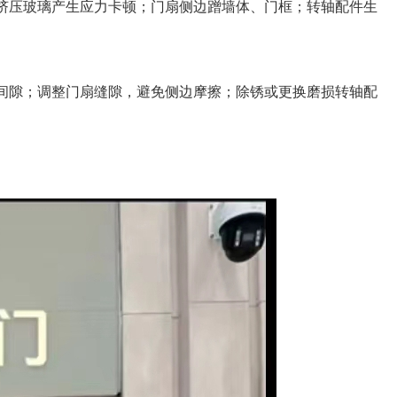
压玻璃产生应力卡顿；门扇侧边蹭墙体、门框；转轴配件生
隙；调整门扇缝隙，避免侧边摩擦；除锈或更换磨损转轴配