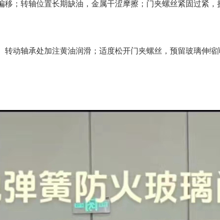
移；转轴位置长期缺油，金属干涩摩擦；门夹螺丝紧固过紧，挤
转动轴承处加注黄油润滑；适度松开门夹螺丝，预留玻璃伸缩间