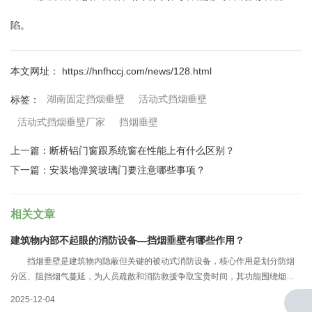
陷。
本文网址： https://hnfhccj.com/news/128.html
湖南固定挡烟垂壁
活动式挡烟垂壁
标签：
活动式挡烟垂壁厂家
挡烟垂壁
上一篇：
断桥铝门窗跟系统窗在性能上有什么区别？
下一篇：
安装地弹簧玻璃门要注意哪些事项？
相关文章
建筑物内部不起眼的消防设备—挡烟垂壁有哪些作用？
挡烟垂壁是建筑物内隐蔽但关键的被动式消防设备，核心作用是划分防烟
分区、阻挡烟气蔓延，为人员疏散和消防救援争取宝贵时间，其功能围绕烟气
控制展开，适配建筑火灾场景下的生命安全保障需求，湖南挡烟垂壁批发厂家
2025-12-04
工作人员介绍具体作用及细节如下：